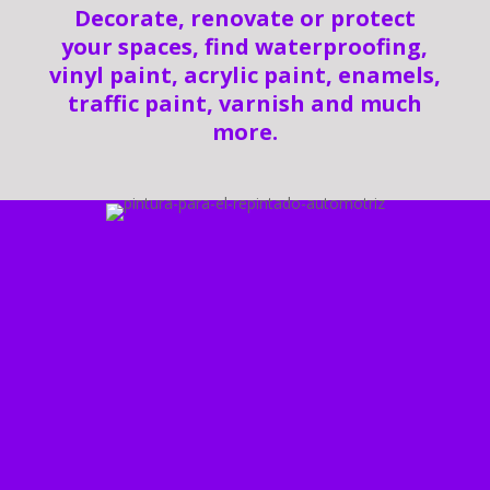
Decorate, renovate or protect
your spaces, find waterproofing,
vinyl paint, acrylic paint, enamels,
traffic paint, varnish and much
more.
Tecnología de vanguardia
para el taller de repintado
automotriz.
En nuestro catálogo de
soluciones encontrarás
todo lo necesario para